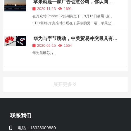
的排名，从而增加网站的曝光度和流量。 以下是关于
苹果就是一家广告创意公司，你认同
不？
SEO关键词优化推广的详细步骤： 关键词研...
2020-11-13
1691
在万众对iPhone 12的期待之下，9月16日凌晨1点，
CEO蒂姆·库克准时出现在了屏幕的另一端，苹果公司
秋季发布会正式开启。面对疫情的冲击，这一次的苹
果，不出意料地采用了线上形式进行新品发布。 不过让
华为与字节跳动，中美贸易冲突最具有标
志性的一天
苹果粉们略感失望的是，由于供应链受到疫情的影响，
2020-09-15
1554
本次发...
华为麒麟芯片 ,
展开更多
联系我们
电话：13328009880