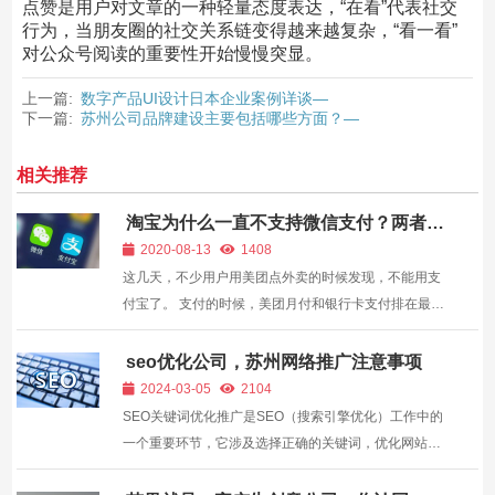
点赞是用户对文章的一种轻量态度表达，“在看”代表社交
行为，当朋友圈的社交关系链变得越来越复杂，“看一看”
对公众号阅读的重要性开始慢慢突显。
上一篇:
数字产品UI设计日本企业案例详谈—
下一篇:
苏州公司品牌建设主要包括哪些方面？—
相关推荐
淘宝为什么一直不支持微信支付？两者的
运营模式值得玩味—
2020-08-13
1408
这几天，不少用户用美团点外卖的时候发现，不能用支
付宝了。 支付的时候，美团月付和银行卡支付排在最前
面，微信和Apple Pay也都还在。 但就是阿里的支付宝
不见了。 大家纷纷吐槽：“美团，你有考虑过支付宝用
seo优化公司，苏州网络推广注意事项
户的感受吗？” 美团的创始人王兴回应说：“淘宝为什么
2024-03-05
2104
还不...
SEO关键词优化推广是SEO（搜索引擎优化）工作中的
一个重要环节，它涉及选择正确的关键词，优化网站内
容和结构，以提高网站在搜索引擎结果页（SERP）中