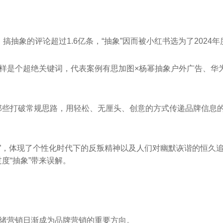
，搞抽象的评论超过1.6亿条，“抽象”因而被小红书选为了2024
同样是个超绝关键词，代表案例有思加图×杨幂抽象户外广告、华
那些打破常规思路，用轻松、无厘头、创意的方式传递品牌信息
一下”，体现了个性化时代下的反叛精神以及人们对幽默诙谐的恒久
度“抽象”带来误解。
情绪营销日渐成为品牌营销的重要方向。