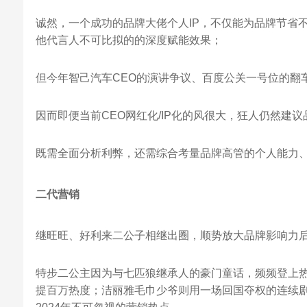
诚然，一个成功的品牌大佬个人IP，不仅能为品牌节省
他代言人不可比拟的的深度赋能效果；
但今年智己汽车CEO的演讲争议、百度公关一号位的翻
因而即便当前CEO网红化/IP化的风很大，狂人仍然建
既需全面分析利弊，还需综合考量品牌高管的个人能力
二代营销
继旺旺、好利来二公子相继出圈，顺势放大品牌影响力后，
特步二公主因为与七匹狼继承人的豪门童话，频频登上热
提百万热度；洁丽雅毛巾少爷则用一场回国夺权的连续剧