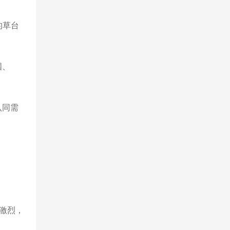
的草台
国、
认同需
激烈，