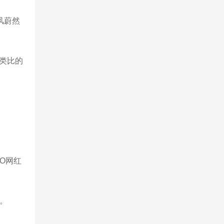
风蔚然
类比的
O网红
。