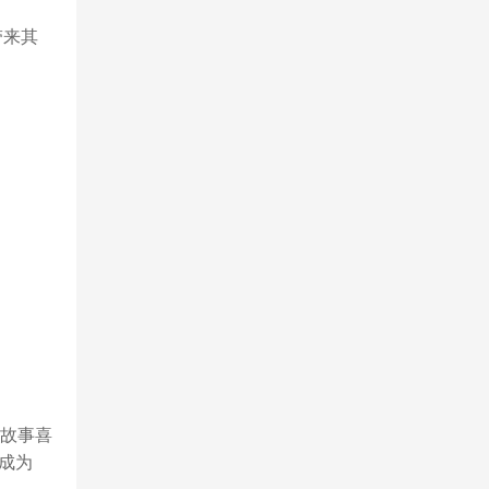
带来其
马故事喜
成为