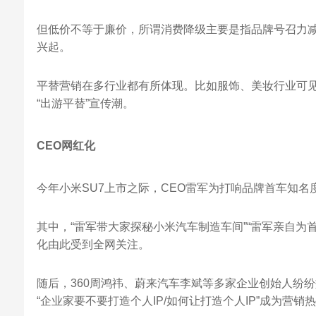
但低价不等于廉价，所谓消费降级主要是指品牌号召力减
兴起。
平替营销在多行业都有所体现。比如服饰、美妆行业可见
“出游平替”宣传潮。
CEO网红化
今年小米SU7上市之际，CEO雷军为打响品牌首车知
其中，“雷军带大家探秘小米汽车制造车间”“雷军亲自为
化由此受到全网关注。
随后，360周鸿祎、蔚来汽车李斌等多家企业创始人纷
“企业家要不要打造个人IP/如何让打造个人IP”成为营销