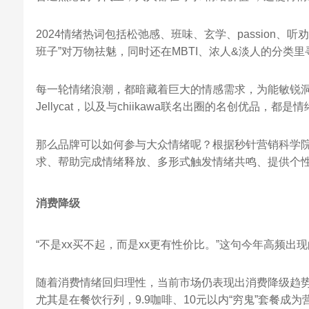
2024情绪热词包括松弛感、班味、玄学、passion
班子”对万物祛魅，同时还在MBTI、浓人&淡人的分类
每一轮情绪浪潮，都暗藏着巨大的情感需求，为能敏锐
Jellycat，以及与chiikawa联名出圈的名创优品，都
那么品牌可以如何参与大众情绪呢？根据秒针营销科学
求、帮助完成情绪释放、多形式触发情绪共鸣、提供个
消费降级
“不是xx买不起，而是xx更有性价比。”这句今年高频
随着消费情绪回归理性，当前市场仍表现出消费降级趋势
尤其是在餐饮行列，9.9咖啡、10元以内“穷鬼”套餐成为