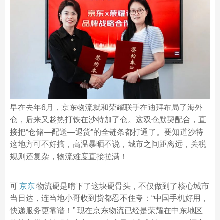
早在去年6月，京东物流就和荣耀联手在迪拜布局了海外
仓，后来又趁热打铁在沙特加了仓。这双仓默契配合，直
接把“仓储—配送—退货”的全链条都打通了。要知道沙特
这地方可不好搞，高温暴晒不说，城市之间距离远，关税
规则还复杂，物流难度直接拉满！
可
京东
物流硬是啃下了这块硬骨头，不仅做到了核心城市
当日达，连当地小哥收到货都忍不住夸：“中国手机好用，
快递服务更靠谱！” 现在京东物流已经是荣耀在中东地区