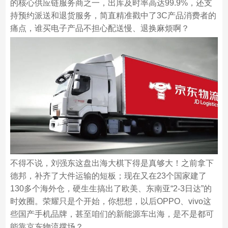
的核心供应链服务商之一，出库及时率高达99.9%，还支
持预约派送和退货服务，简直精准戳中了3C产品消费者的
痛点，谁买电子产品不担心配送慢、退换麻烦啊？
不得不说，刘强东这盘出海大棋下得是真够大！之前拿下
德邦，补齐了大件运输的短板；现在又在23个国家建了
130多个海外仓，硬生生搞出了欧美、东南亚“2-3日达”的
时效圈。荣耀只是个开始，你想想，以后OPPO、vivo这
些国产手机品牌，甚至咱们的新能源车出海，是不是都可
能靠京东物流撑场？