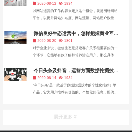
在淘宝特价版APP最新版本中，底部菜单栏新增...
2020-08-12
1834
以网站运营的工作内容来定义这个概念，就是围绕网站
平台，以提升网站知名度、网站流量、网站用户数量为
目标而进行的一系列工作。 内容也都是以网站平台为基
础进行的，包括内容输出、活动策划、内容合作和流量
微信良好生态运营中，怎样把握商业互动
机遇？—
数据分析，主要目的还是提升网站流...
2020-08-20
1801
对于企业来说，微信生态是搭建客户关系很重要的的一
个环节，它能够有效了解和培养潜在用户。那么具体怎
么做呢？ 每一条路，都在创造各种各样的链接，推动经
济的发展，促进文明的繁荣。 微信在某种意义上，已经
今日头条及抖音，运营方面数据挖掘技术
分析—
成为人与人联系的必经之‘路...
2020-08-14
1934
“今日头条”是一款基于数据挖掘技术的个性化推荐引擎
产品，它为用户推荐有价值的、个性化的信息，提供连
接人与信息的新型服务，是国内移动互联网领域成长最
快的产品之一。今日头条的数据挖掘虽然可以精准的推
荐我们所喜欢的内容，但同时也像精神鸦片一样令人上
展开更多
瘾。 &n...