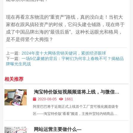
现在再看京东物流的“重资产”路线，真的没白走！当初大
家都在跟风搞轻资产的时候，它闷头建仓铺路，现在终于
成了中国品牌出海的“最强后盾”。这种长远眼光和格局，
是不是得竖个大拇指？
上一篇:
2024年度十大网络营销关键词，紧抓经济眼球
下一篇:
一场5亿豪赌的背后：宇树们为何非上春晚不可？揭秘品
牌曝光生死战
相关推荐
淘宝特价版短视频频道将上线，与微信视
频抢占市场流量？
2020-08-05
1661
阿里巴巴将于近期正式上线首个工厂货可视化频道级专
区——淘宝特价版“看看”频道，主推外贸转内销商品。
淘宝特价版业务负责人介绍，这是淘宝特价版首次杀入
短视频赛道，助力外贸工厂转内销的最新升级版举措。
网站运营主要做什么—