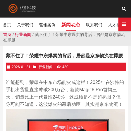
新闻动态
首页
关于我们
营销案例
联系我们
人才招聘
首页
/
行业新闻
/ 藏不住了！荣耀中东爆卖的背后，居然是京东物流
在撑腰
藏不住了！荣耀中东爆卖的背后，居然是京东物流在撑腰
2026-01-21
行业新闻
430
谁能想到，荣耀在中东市场能火成这样！2025年在沙特的
手机出货量直接冲破200万台，新款Magic8 Pro首销三
天，销量比上一代暴涨240%！这成绩是不是超亮眼？但
你可能不知道，这波爆火的幕后功臣，其实是京东物流！