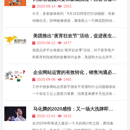
动物呢？
2020-09-14
1553
今天，多家媒体收到「9月16日阿里巴巴动物园，有新
动物出没」的神秘邀请函，邀请函上一只梅花型的动物
脚印引起外界猜测。 阿里动物园有哪些动物?一起来盘
点盘点。 天猫商城：2012年1月11日，淘宝商城正式
美团推出“夜宵狂欢节”活动，促进夜生活
商家消费
宣布更名为“天猫”，是马云全新打造的B2C平台...
2020-08-12
1677
美团点评平台将推出“夜宵狂欢季”活动，对于夜宵商户
和夜宵时段使用的套餐和代金券，美团和大众点评平台
会倾斜亿级夜间流量进行扶持。除了存在严重违约的商
户、暂停营业的商户、评分小于等于 3 星的商户等都可
企业网站运营的有效转化，销售沟通必不
可少—
以参与此次活动。 为了保证不同品类和层次的商户都...
2020-09-08
1465
工作中很多网站运营新手朋友不管遇到什么问题都喜欢
一个坐在工位上面努力琢磨，结果是琢磨半天也没有想
到问题的解决思路。其实运营涉及范围比较广，面对不
同的问题，有时候我们可以和其他相关部门的人员沟通
马化腾的2020感悟：又一场大洗牌即将
开始，上不了船的人将逐渐落伍
交流，或许你能很快思路变得清晰。比如产品的定位我
2020-12-01
1615
们可以...
在2020年即将进入最后一个月的倒计时之际，腾讯集