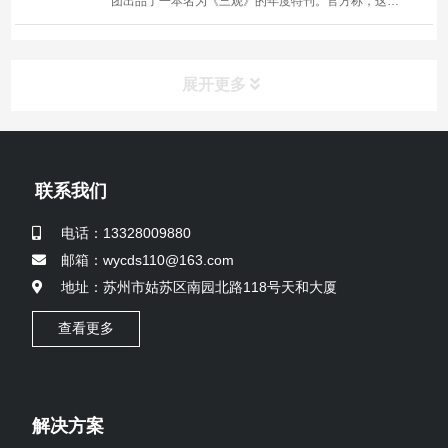
团出品了一本名为《三观》的年度特刊。官方称，这个
年度特刊是“以一年为单位，记录腾讯的成长和主要变
化”。 过去一年，马化腾因为身体原因，缺席了很多活
动，也少了很多与外界的沟通，但通过《三观》...
展开更多
联系我们
电话：13328009880
邮箱：wycds110@163.com
地址：苏州市姑苏区南园北路118号天和大厦
查看更多
解决方案