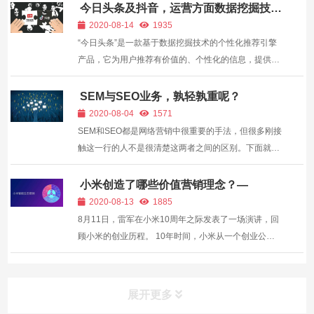
今日头条及抖音，运营方面数据挖掘技术
分析—
2020-08-14
1935
“今日头条”是一款基于数据挖掘技术的个性化推荐引擎
产品，它为用户推荐有价值的、个性化的信息，提供连
接人与信息的新型服务，是国内移动互联网领域成长最
快的产品之一。今日头条的数据挖掘虽然可以精准的推
SEM与SEO业务，孰轻孰重呢？
荐我们所喜欢的内容，但同时也像精神鸦片一样令人上
2020-08-04
1571
瘾。 &n...
SEM和SEO都是网络营销中很重要的手法，但很多刚接
触这一行的人不是很清楚这两者之间的区别。下面就让
伏伽科技小编来告诉你SEM和SEO的区别。 搜索引擎
营销，即SEM(Search Engine Marketing)，是基于搜
小米创造了哪些价值营销理念？—
索引擎平台的营销活动，泛指在搜索引擎平台的广告推
2020-08-13
1885
广和管...
8月11日，雷军在小米10周年之际发表了一场演讲，回
顾小米的创业历程。 10年时间，小米从一个创业公司
成为世界500强企业，不得不说小米的成功。小米的成
功与其最早定位的“铁人三项”即软件、硬件、互联网战
略分不开，也与它的成功营销分不开。 小米最早...
展开更多