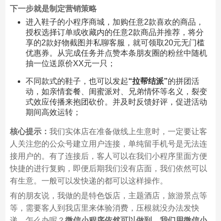
下一步就是制定营销策略
进入鞋子的小程序商城，加购任意2款喜欢的商品，
授权选择订单或收藏内的任意2款商品并推荐，将分
享的2款好物截图并私聊客服，就可领取20元无门槛
优惠券。从完成任务并点赞本条朋友圈的粉丝中随机
抽一位送原价XX元一只；
不同款式的鞋子，也可以发起
“拉帮结派
”
的拼团活
动，如亲情套餐、闺蜜派对、兄弟情怀等名义，裂变
式效应传播来抱团砍价。并及时反馈好评，促进活动
期间高效运转；
核心提示：
我们实体店在准备做线上生意时，一定要让客
人关注您的公众号建立用户连接，单纯留手机号是无法连
接用户的。有了连接后，客人可以在我们小程序里面方便
快捷的进行复购，即便后期我们没有店面，我们依然可以
有生意。一般可以发快递的都可以这样操作。
有的朋友说，我做的是特色饭店，主题酒店，旅游景点等
等，需要客人到我店里来体验消费，压根就没办法发快
递，怎么办呢？
微信小程序依然可以做到，我们用微信小