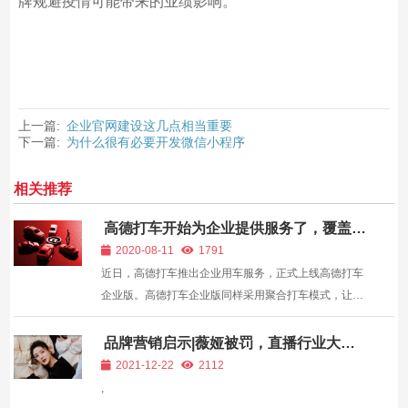
牌规避疫情可能带来的业绩影响。
上一篇:
企业官网建设这几点相当重要
下一篇:
为什么很有必要开发微信小程序
相关推荐
高德打车开始为企业提供服务了，覆盖超
过360个城市
2020-08-11
1791
近日，高德打车推出企业用车服务，正式上线高德打车
企业版。高德打车企业版同样采用聚合打车模式，让企
业员工可以一键全网叫车、全网比价。 目前，高德打车
企业版已经与招商银行、小鹏汽车等企业达成合作。 在
品牌营销启示|薇娅被罚，直播行业大洗
牌
产品模式上，高德打车企业版同样采用聚合...
2021-12-22
2112
,