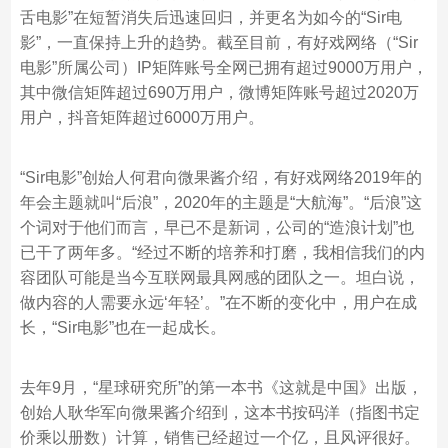
舌电影”在短暂消失后迅速回归，并更名为如今的“Sir电
影”，一直保持上升的趋势。截至目前，有好戏网络（“Sir
电影”所属公司）IP矩阵账号全网已拥有超过9000万用户，
其中微信矩阵超过690万用户，微博矩阵账号超过2020万
用户，抖音矩阵超过6000万用户。
“Sir电影”创始人何君向微果酱介绍，有好戏网络2019年的
年会主题就叫“后浪”，2020年的主题是“大航海”。“后浪”这
个词对于他们而言，早已不是新词，公司的“造浪计划”也
已干了两年多。“经过不断的培养和打磨，我相信我们的内
容团队可能是当今互联网最具网感的团队之一。坦白说，
做内容的人需要永远‘年轻’。”在不断的变化中，用户在成
长，“Sir电影”也在一起成长。
去年9月，“星球研究所”的第一本书《这就是中国》出版，
创始人耿华军向微果酱介绍到，这本书按码洋（指图书定
价乘以册数）计算，销售已经超过一个亿，且风评很好。