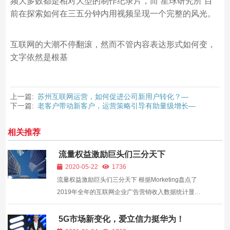
频大多数都是相对大型的制作纪录片，而“星球研究所”目
前在探索如何在三五分钟内用视频呈现一个完整的风光。
互联网的大潮不停翻滚，然而不管内容表达形式如何变，
文字依然是根基
上一篇:
苏州互联网运营，如何促进公司新用户转化？—
下一篇:
老客户带动新客户，运营策略引导有助量级增长—
相关推荐
流量权益激励巨头们三分天下
2020-05-22
1736
流量权益激励巨头们三分天下 根据Morketing盘点了
2019年全年的互联网企业广告营销收入数据统计显
示，2019年百度广告营收为781亿元，腾讯广告营收为
683.77亿元，字节跳动广告营收达到1500亿元。 与此
5G市场新变化，爱立信力挺华为！
营收排名极其相似的另一个事实是，在各自信息流产业