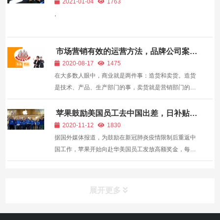
2021-01-04
1763
务方面，字节...
,
市场营销有效的运营方法，品牌公司案例
分析—
2020-08-17
1475
在大多数人眼中，商业就是两件事：造货和卖货。造货
是技术、产品、生产部门的事，卖货就是营销部门的
事。造货的人被视为高端技术人才，而卖货的人被视为
令人厌恶的推销员，和卖保险、搞传销的是一个级别
苹果鼓励美国员工去中国出差，日补贴
500 美元
的。 据说，某年复旦大学市场营销专业仅仅招到...
2020-11-12
1830
据国外媒体报道，为鼓励在新冠肺炎疫情限制后重返中
国工作，苹果开始向赴华美国员工发放高额奖金，每天
达500美元。 据报道，苹果已取消了之前由于疫情不得
飞往中国的旅行限制。但自10月以来，苹果就开始向派
往中国并在中国工作的美国志愿员工每天发放500美
展开更多
元...