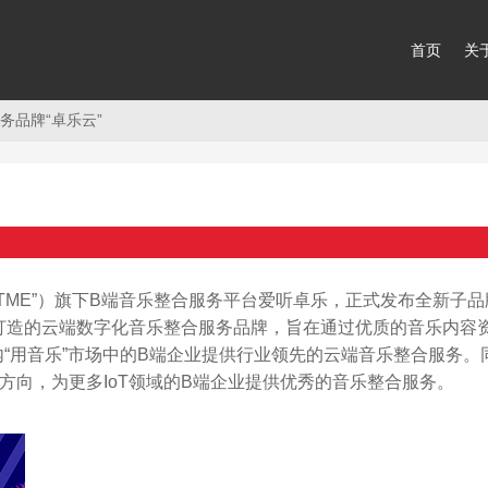
首页
关
务品牌“卓乐云”
称“TME”）旗下B端音乐整合服务平台爱听卓乐，正式发布全新子
爱听卓乐全力打造的云端数字化音乐整合服务品牌，旨在通过优质的音乐内容
“用音乐”市场中的B端企业提供行业领先的云端音乐整合服务。
略方向，为更多IoT领域的B端企业提供优秀的音乐整合服务。