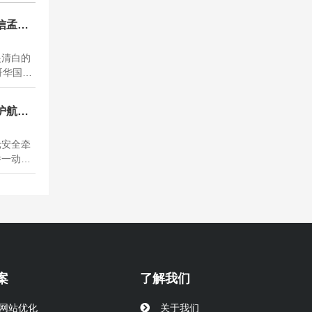
信孟晚
是清白的
哥华国际
月1日，
件发声表
护航，
相信加拿
轮安全牵
举一动，
总统特朗
与护航，
陷入了进
.
案
了解我们
O网站优化
关于我们