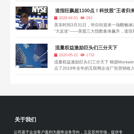
道指狂飙超1100点！科技股“王者归
金银原油上演“冰火两重天”
2026-04-01
283
美东时间3月31日，华尔街迎来一场酣畅淋
“大反攻”——美股三大指数集体飙升，道琼
业平均指数狂涨超过1100点，创下去年5月
的最大单日涨幅。科技股带头冲锋，芯片板
流量权益激励巨头们三分天下
体爆发，中概股强势回暖，而金银原油则走
2020-05-22
1732
化行情：贵金属“一飞冲天”，原油却“掉头向下
流量权益激励巨头们三分天下 根据Morketi
点了2019年全年的互联网企业广告营销收
统计显示，2019年百度广告营收为781亿
讯广告营收为683.77亿元，字节跳动广告
到1500亿元。 与此营收排名极其相似的另
事实是，在各自信息流产业务方面，字节...
关于我们
公司基于企业客户盈利为最终业务导向，立足苏州市场，提供专