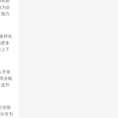
仍有较
将为企
，致力
、多样化
为更多
接上下
人开发
台等全栈
，提升
行业领
推出专为