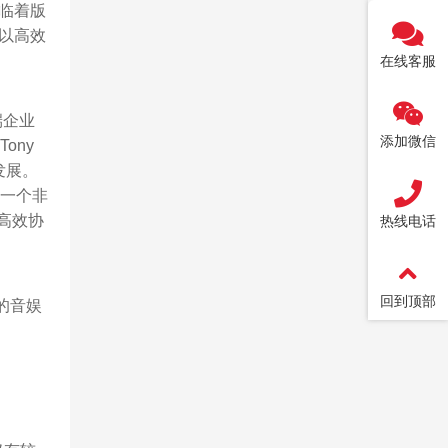
临着版
以高效
在线客服
端企业
添加微信
ony
发展。
出一个非
高效协
热线电话
回到顶部
的音娱