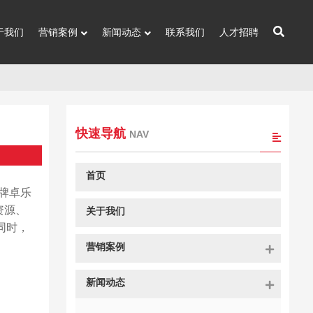
于我们
营销案例
新闻动态
联系我们
人才招聘
快速导航
NAV
首页
品牌卓乐
资源、
关于我们
同时，
营销案例
新闻动态