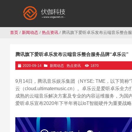
首页
/
新闻动态
/
热点资讯
/ 腾讯旗下爱听卓乐发布云端音乐整合服
腾讯旗下爱听卓乐发布云端音乐整合服务品牌“卓乐云”
2020-09-14
新闻动态
热点资讯
1870
9月14日，腾讯音乐娱乐集团（NYSE: TME，以下简
云（cloud.ultimatemusic.cn）。卓乐云是
成熟的云端音乐解决方案及专业的内容运维服务，为国内
爱听卓乐宣布2020年下半年将以IoT智能硬件为重要战