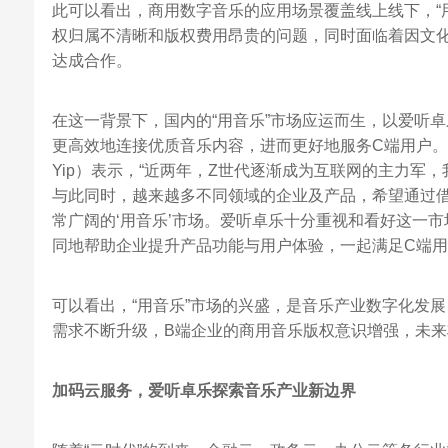
此可以看出，商用数字音乐的应用场景覆盖线上线下，“
权归属不清晰和版权费用昂贵的问题，同时面临着因文化
达成合作。
在这一背景下，国内的“用音乐”市场应运而生，以爱听卓
更高效地连接优质音乐内容，进而更好地服务C端用户。
Yip）表示，“近两年，Z世代逐渐成为互联网的主力军
与此同时，越来越多不同领域的企业及产品，希望通过
常广阔的‘用音乐’市场。爱听卓乐十分重视和看好这一
同地帮助企业提升产品功能与用户体验，一起满足C端用
可以看出，“用音乐”市场的兴盛，是音乐产业数字化发
需求不断升级，B端企业的商用音乐版权意识增强，未来
加码云服务，爱听卓乐探索音乐产业新边界