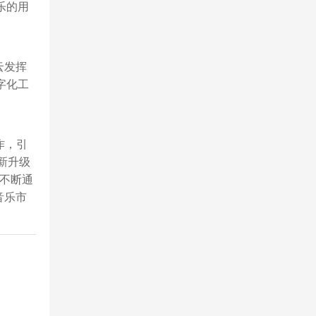
乐的用
云发挥
字化工
作，引
新升级
不断通
音乐市