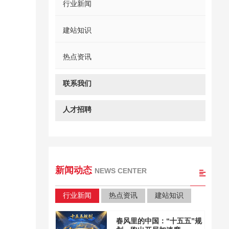
行业新闻
建站知识
热点资讯
联系我们
人才招聘
新闻动态
NEWS CENTER
行业新闻
热点资讯
建站知识
春风里的中国：“十五五”规