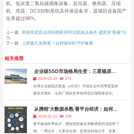
机、低浓度二氧化碳捕集设备、反应器、换热器、压缩
机、塔器、DCS控制系统及环保设备等，该项目设备国产
化率超过98%。
上一篇:
美国明尼苏达州拒绝联邦司法部执法条件 谴责其”勒索”行
为
下一篇:
上班族久坐救星！这样做轻松守护健康
相关推荐
企业级SSD市场格局生变：三星稳居榜
首，SK海力士猛追缩小差距
2026-03-19
274
全球企业级固态硬盘（eSSD）市场在去年四季度迎来
爆发式增长，头部厂商的竞争格局也出现明显变化。三
星电子依旧守住市场第一的位置，而SK海力士凭借高
速增长，大幅拉近了与领头羊的距离，行业竞争愈发激
从携程‘大数据杀熟’看平台经济：如何做
大又不失底线？
烈。 市场调研机构TrendForce在13日公布的最新数据
2026-01-22
326
显示，去年...
春节旅游旺季前夕，携程突然被反垄断调查的消息炸了
锅。一周过去，大家还在猜：监管这时候出手，是要狠