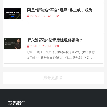
狠敲打这个OTA霸主吗？其实比起揣测用意，更该思考
的是：平台做大之后，怎么才能不“店大欺客”？ 监管公
阿里“新制造”平台“迅犀”将上线，或为阿
里保密3年新业务
告一出来，资本市场立刻慌了神。携程美股当晚暴跌
2020-09-16
1612
17%，港...
,
罗永浩还债4亿背后惊现背锅侠？
2020-09-25
1688
9月23日晚上，北京锤子数码科技有限公司（以下简称
锤子科技）执行董事罗永浩在《脱口秀大赛》的总决赛
上表示，6个亿债务已还清近4个亿，“如果没有意外的
话，未来一年也就差不多还完了”。 当晚，人民法院报
官方发布微博称，罗永浩“真还了”。此前，罗永浩曾因
展开更多
欠...
联系我们