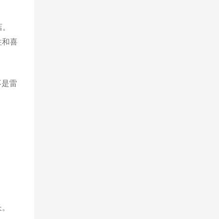
店。
住和喜
不是雷
长。