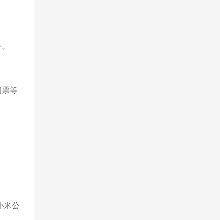
务。
门票等
小米公