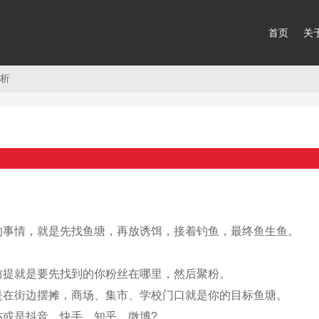
首页
关
分析
的事情，就是先找鱼塘，再放诱饵，接着钓鱼，最终鱼生鱼。
前提就是要先找到的你粉丝在哪里，然后聚粉。
是在街边摆摊，商场、集市、学校门口就是你的目标鱼塘。
或是抖音、快手、知乎、微博?