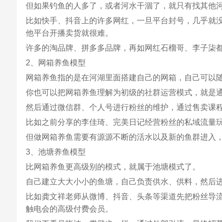
但如果钓鱼的人多了，或者河水干涸了，就只有找其他
比如快手、抖音上的许多网红，一旦平台封号，几乎就
他平台开播卖货就很难。
许多的淘品牌、拼多多品牌，再如网红石榴哥、李子柒
2、网箱养鱼模型
网箱养鱼指的是在河湖里面搭建自己的网箱，自己可以
你也可以把网箱养鱼理解为初级的社群运营模式，就是
然后通过微信群、个人号进行粉丝的维护，通过售卖课
比如之前分享的李佳琦、完美日记经营粉丝的私域流量
但做网箱养鱼需要有源源不断的活水以及新的鱼群进入
3、池塘养鱼模型
比网箱养鱼更高级别的模式，就属于池塘模式了。
自己建立大大小小的鱼塘，自己负责供水、供料，然后
比如龚文祥老师从微博、抖音、头条等渠道先把粉丝导
触电会的高级付费会员。