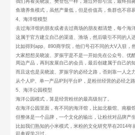
我们再看吴晓波、樊登也一样，通过外部引流，最终招
鱼塘养鱼模式，虽然产量低，但是价值高，鱼群也不容
4、海洋馆模型
去过海洋馆的朋友或者去过商场的朋友都清楚，每个海
这属于官方建立自己的渠道、渔场，然后吸引不同的人
比如得到app、890商学院，他们号召不同的大V入驻
大家想想吴晓波、罗振宇是不是一开始先在公众号、优
周边产品，再到发展自己的会员，最后创建属于自己的知
而且这也是吴晓波、罗振宇的必经之路，否则靠一人之
从个人IP、单一产品IP到平台IP，是粉丝经营的必经之
5、海洋公园模型
海洋公园模式，算是经营粉丝的最高级别了。
在海洋公园里面，有不同的海洋馆，比如北极馆、南极
但整体是一个品牌，一个文化的输出，让粉丝对品牌产
比如我们熟知的小米模式，米粉的文化研究早在2014
司参观学习过。