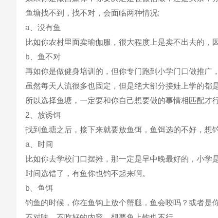
鱼塘找不到，找不对，会面临两种情况;
a、没有鱼
比如你农村里面卖瑜伽服，很大程度上是卖不出去的，
b、鱼不对
再如你是做健身培训的，但你专门跑到小学门口做推广
虽然每天人流很多也固定，但是绝大部分接娃上学的都
所以选择鱼塘，一定要和你自己想要做的事情相匹配才
2、放诱饵
找到鱼塘之后，接下来就要放鱼饵，鱼饵选的不好，想
a、时间
比如你去学校门口摆摊，那一定是早中晚最好的，小学
时间选错了，有鱼你也钓不起来啊。
b、鱼饵
钓鱼的时候，你在鱼钩上放个蟹腿，鱼会咬吗？或者是
不对味，不吃好的内容，想要鱼上钩也不行。