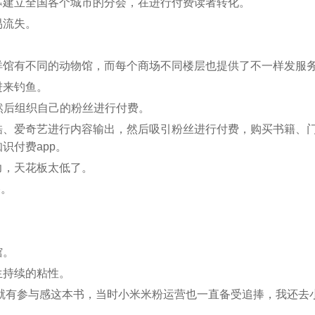
募建立全国各个城市的分会，在进行付费读者转化。
易流失。
洋馆有不同的动物馆，而每个商场不同楼层也提供了不一样发服
进来钓鱼。
，然后组织自己的粉丝进行付费。
酷、爱奇艺进行内容输出，然后吸引粉丝进行付费，购买书籍、
识付费app。
力，天花板太低了。
路。
馆。
生持续的粘性。
年就有参与感这本书，当时小米米粉运营也一直备受追捧，我还去