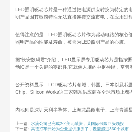
LED照明驱动芯片是一种通过把电源供应转换为特定的电
明产品因其敏感特性无法直接连接交流市电，在应用过
值得注意的是，LED照明驱动芯片作为驱动电路的核心
照明产品的性能及寿命，被誉为LED照明产品的心脏。
据“长安数码君”介绍， LED显示屏专用驱动芯片是指按
动IC是一个关键的零部件,它就像人脑的中枢神经，掌
公开资料显示，LCD驱动芯片领域，韩国、日本以及我国
Chip、Silicon Works这三家韩系供应商在全球市场
内地则是深圳天利半导体、上海龙晶微电子、上海青浦星
上一篇:
水滴公司已完成2亿美元融资，某国际保险巨头领投—
下一篇:
高德打车开始为企业提供服务了，覆盖超过360个城市