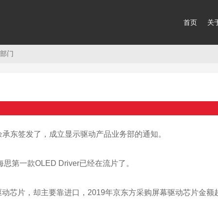
首页
关
片部门
O余承东签发了，成立显示驱动产品业务部的通知。
第一款OLED Driver已经在流片了。
动芯片，却主要靠进口，2019年京东方采购屏幕驱动芯片金额超