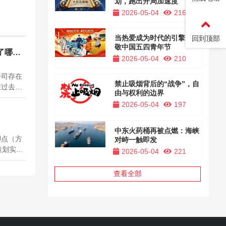
划，跑出开局加速度
2026-05-04
216
当热爱成为时代的引擎，致
回到顶部
敬中国五四青年节
了哪些
2026-05-04
210
公司存在
禁止吸烟背后的“战争”，自
在过去的
由与权利的边界
二者均将
2026-05-04
197
。 据数
000万
中东火药桶再被点燃：海峡
脚点（方
对峙一触即发
策划实战
2026-05-04
221
网站运营
，你看再
查看全部
更是这