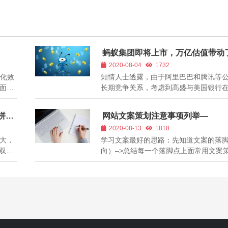
蚂蚁集团即将上市，万亿估值带动
产业？
2020-08-04
1732
优化效
知情人士透露，由于阿里巴巴和腾讯等
面收
长期竞争关系，考虑到高盛与美国银行
各种有
资本市场中与腾讯等公司的合作关系，
分析
被排除出承销蚂蚁集团IPO的投行名单外
拼多
网站文案策划注意事项列举—
H标
据显示，蚂蚁金服每天的支付笔数超过了8
2020-08-13
1818
.
笔，用户支付占比是中国用户的50...
大，
学习文案最好的思路：先知道文案的落
老双十
向）–>总结每一个落脚点上面常用文案
虽然今
技巧–>文案高手； 和之前建议大家学习
率先
的思路也是一样的，其实思路没有搞懂
大幕
多实战技巧都是枉然，在文案的学习中
样，尤其对新手可能都会有...