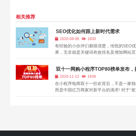
相关推荐
SEO优化如何跟上新时代需求
2020-08-06
1830
有经验的小伙伴们都很清楚，传统的SEO
果，无非就是关键词有效排名及增加网站页
录数量和PR权重。拓展核心词进而延伸到
效长尾关键词，结合百度大数据及指数相关
双十一网购小程序TOP80榜单发布，
来研究部署。网站架构的设置、代码优化、
多第二
2020-11-12
1838
签、关键词合理密度、图片优化等等，尽所..
在小程序电商双十一狂欢背后，不是一家独
而是中国亿万商家对新平台的渴求! 对于“
一人”来说，昨晚才是双十一的“正日子”。
年双十一的钟声提前敲响，很多“打工人”也
清空了购物车，但是真正属于双十一狂欢的
才正式拉开，而且今年小程序电...