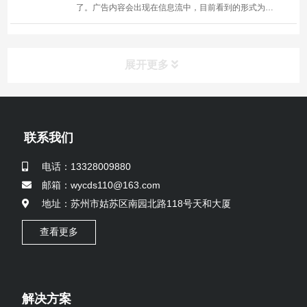
了。广告内容会出现在信息流中，目前看到的形式为左
上角有灰色字体的广告形式，大图加内容的呈现和常读
订阅号的展现形式颇为相似。伏伽科技了解，订阅号信
息流内的广告是一个灰测功能。目前，灰测用户在 24
展开更多
小时...
联系我们
电话：13328009880
邮箱：wycds110@163.com
地址：苏州市姑苏区南园北路118号天和大厦
查看更多
解决方案