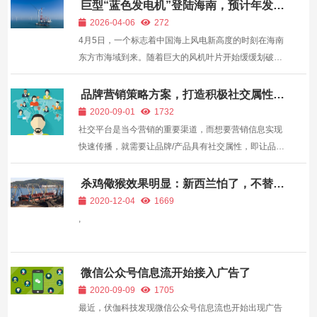
巨型“蓝色发电机”登陆海南，预计年发电
量1.5亿度！
2026-04-06
272
4月5日，一个标志着中国海上风电新高度的时刻在海南
东方市海域到来。随着巨大的风机叶片开始缓缓划破海
风，国家能源集团龙源电力海南启源海上风电项目首批
机组正式并网发电。 这个壮观的海上风电场位于东方市
品牌营销策略方案，打造积极社交属性
—
西侧约12公里的海域，总面积接近27.24平方公里，水
2020-09-01
1732
深在12...
社交平台是当今营销的重要渠道，而想要营销信息实现
快速传播，就需要让品牌/产品具有社交属性，即让品
牌/产品本身具备话题性和传播性。如早几年杜蕾斯的营
销一出现便成了话题，如还没被玩坏时江小白的文案一
杀鸡儆猴效果明显：新西兰怕了，不替澳
洲撑腰
出现就能够引发受众共鸣。甚至，杜蕾斯、江小白的营
2020-12-04
1669
销动作...
,
微信公众号信息流开始接入广告了
2020-09-09
1705
最近，伏伽科技发现微信公众号信息流也开始出现广告