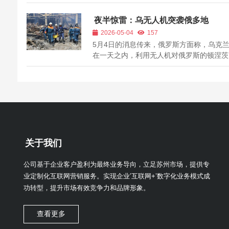
甚至有几年工作经验的朋友，可能都曾经遇
面的难题： 今天这篇文章我们就来和大家
夜半惊雷：乌无人机突袭俄多地
个话题，帮助大家在写一些成交文案的时候
2026-05-04
157
一些思路，希望看望下面的文字会对你实际..
5月4日的消息传来，俄罗斯方面称，乌克
在一天之内，利用无人机对俄罗斯的顿涅茨
州、布良斯克州等地发动了一系列猛烈袭击
次突如其来的“空中骚扰”不仅打破了当地的
静，更造成了实实在在的伤亡——2人不幸
难，多人受伤。 据当地政府官员披露的详
据，...
关于我们
公司基于企业客户盈利为最终业务导向，立足苏州市场，提供专
业定制化互联网营销服务。实现企业’互联网+’数字化业务模式成
功转型，提升市场有效竞争力和品牌形象。
查看更多