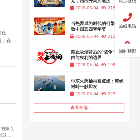
划，跑出开局加速度
添加微信
2026-05-04
218
当热爱成为时代的引擎，致
热线电话
敬中国五四青年节
责任，
2026-05-04
212
漠，在
回到顶部
禁止吸烟背后的“战争”，自
由与权利的边界
2026-05-04
199
中东火药桶再被点燃：海峡
对峙一触即发
2026-05-04
223
查看全部
遍的痛点
过这个