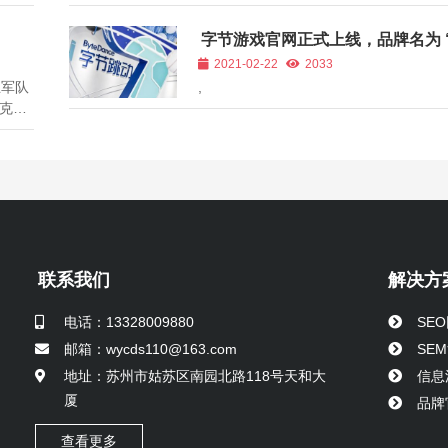
到下
洞察，推出了四个"旅行盒子"，可以带
聊聊这
巴黎、东京、土耳其、马尔代夫这四个
字节游戏官网正式上线，品牌名为 
提供
同风景。 你可能要怀疑这是一个免费的
光年”
2021-02-22
2033
.
动，实际是在这个...
兰军队
,
克
。这
平
遇
细数
联系我们
解决方
电话：13328009880
SE
邮箱：wycds110@163.com
SE
地址：苏州市姑苏区南园北路118号天和大
信息
厦
品牌
查看更多