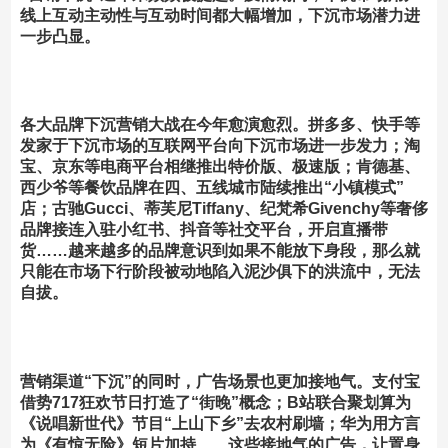
线上互动主动性与互动时间都大幅增加，下沉市场潜力进
一步凸显。
各大品牌下沉营销大战在今年愈演愈烈。
拼多多、快手等
发家于下沉市场的互联网平台向下沉市场进一步发力；淘
宝、京东等电商平台相继推出特价版、极速版；肯德基、
西少爷等餐饮品牌在四、五线城市陆续推出“小镇模式”
店；古驰Gucci、蒂芙尼Tiffany、纪梵希Givenchy等奢侈
品牌接连入驻小红书、抖音等社交平台，开启直播带
货……越来越多的品牌意识到如果不能放下身段，那么就
只能在市场下行阶段被动地陷入泥沙俱下的洪流中，无法
自拔。
营销渠道“下沉”的同时，广告场景也更加接地气。
支付宝
借势717狂欢节日打造了“街晚”概念；B站联合聚划算为
《说唱新世代》节目“上山下乡”去农村刷墙；华为用方言
为《有惊无险》短片加持……这些接地气的广告，让置身