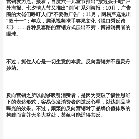
营销发力点。接着，百度六一儿童节推出“放过孩子吧”户
外海报、七夕情人节又推出“别问”系列海报；10月，广告
圈的大佬们呼吁人们“不要做广告”；11月，网易严选退出
“双十一”；年底，腾讯视频携手笑果文化《脱口秀反跨
年》……各种反套路的营销方式层出不穷，博得消费者的
眼球。
不过，
抓住人心是一切生意的本质。
反
向营销并不是灵丹
妙药。
反向营销之所以能够吸引消费者，是因为突破了惯性思维
下的表达形式，容易促发消费者的逆反心理，以达到品牌
曝光的效果。不过，频繁的反向营销对于品牌价值体系的
构建而言并无多大益处，甚至可能适得其反。