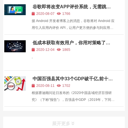
谷歌即将改变APP评价系统，无需跳转
Play Store即可评分
2020-08-07
1766
据 Android 开发者博客上的消息，谷歌将对 Android 应
用引入应用内评价 API，让用户更方便的参与到应用评
价环节。 简单的说，之前用户给应用程序评分，会被自
动跳转至谷歌 Play 应用商店，而新的做法是用户可以
低成本获取有效用户，你用对策略了
没？
在当前使用的 App 内收到一个窗口，所有的评分和...
2020-12-04
1865
,
中国百强县其中33个GDP破千亿,前十名
江苏省竟然占了一半!
2020-08-11
1702
根据赛迪顾问近日发布的《2020中国县域经济百强研
究》（下称“报告”），百强县中GDP（2019年，下同）
千亿县域突破33个；此外，百强县人均GDP达到11.09
万元，远超全国平均水平，已达到高收入国家水平。从
区域上来看，百强县中68个县域位于我国东部沿海地
展开更多
区，多处于长三...