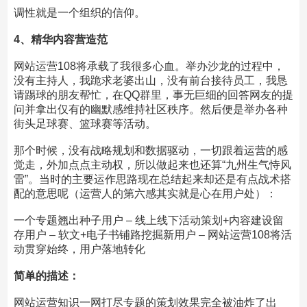
调性就是一个组织的信仰。
4、精华内容营造范
网站运营108将承载了我很多心血。举办沙龙的过程中，
没有主持人，我跪求老婆出山，没有前台接待员工，我恳
请踢球的朋友帮忙，在QQ群里，事无巨细的回答网友的提
问并拿出仅有的幽默感维持社区秩序。然后便是举办各种
街头足球赛、篮球赛等活动。
那个时候，没有战略规划和数据驱动，一切跟着运营的感
觉走，外加点点主动权，所以做起来也还算“九州生气恃风
雷”。当时的主要运作思路现在总结起来却还是有点战术搭
配的意思呢（运营人的第六感其实就是心在用户处）：
一个专题翘出种子用户 – 线上线下活动策划+内容建设留
存用户 – 软文+电子书铺路挖掘新用户 – 网站运营108将活
动贯穿始终，用户落地转化
简单的描述：
网站运营知识一网打尽专题的策划效果完全被油炸了出