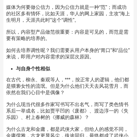
媒体为何要做公信力，因为公信力就是一种“范”；而成功
的社区多有情怀，比如天涯，华人的网上家园，主攻“海上
生明月，天涯共此时”这个“调性”。
所以，内容型产品做范很重要：内容是可见的，而范是需
要有策略的培养的。
如何去培养调性呢？我们需要从用户本身的“胃口”和“品位”
来说，即用户对内容需求的深层次原因。
与自身个性相似
在古代，柳永、秦观等人，***，按正常人的逻辑，他们都
是猥亵女性的流氓。但是为什么他们天天去风花雪月，而
依然在我们心目中是偶像？
为什么现当代很多作家写书写不出名气，而写了类色情书
系后一举成名，比如贾平凹的《废都》、渡边淳一的《失
乐园》、村上春树的《挪威的森林》？
为什么古龙和金庸，都是武侠大家，但给人的感觉不同，
金庸儒雅，古龙更显风尘，殊途同归，最终都成了武侠小