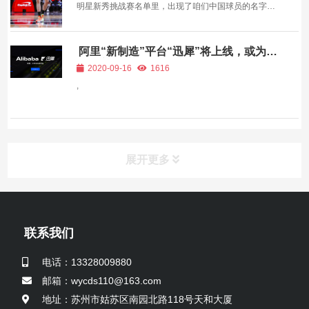
明星新秀挑战赛名单里，出现了咱们中国球员的名字
——杨瀚森将代表发展联盟队出战！这也让他成为继姚
明、易建联之后，第三位站上NBA全明星周末舞台的中
阿里“新制造”平台“迅犀”将上线，或为阿
国球员。是不是既激动又好奇？这场新秀赛将于北京时
里保密3年新业务
2020-09-16
1616
间2月14日开打...
,
展开更多
联系我们
电话：13328009880
邮箱：wycds110@163.com
地址：苏州市姑苏区南园北路118号天和大厦