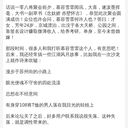
话说一零八将聚会前夕，慕容雪霏闻讯，大喜，遂泼墨挥
毫，大书一副草书《念奴娇 赤壁怀古》，恭贺此次聚会圆
满成功！众位也许会问，慕容雪霏何许人也？答曰：才
女，芳年24岁，京城漂泊，出没于各大天桥、公园之间，
靠签名设计赚取微薄收入，给养考研。单身，至今未曾婚
嫁！
那段时间，很多人和我打听慕容雪霏这个人，有意思吧！
后来，我还经常搞一些江湖风月故事，比如我在一次沙龙
上就作诗来吹嘘：
漫步于苏州街的小路上
眼光便魂不守舍的四处流漾
总想在不经意间
有身穿108将T恤的男人落在我目光的轻枝上
后来论坛关了之后，好多用户联系我说很失落。这种失
落，就是调性带来的。