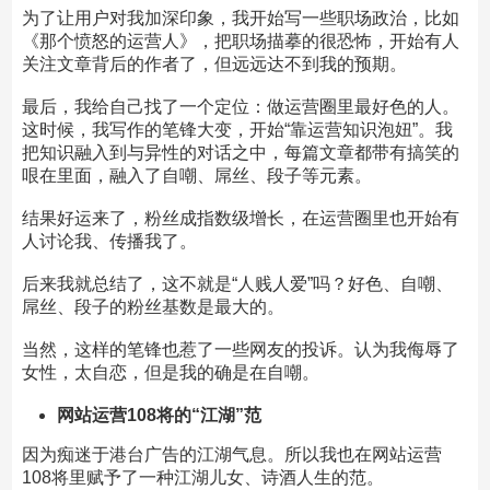
为了让用户对我加深印象，我开始写一些职场政治，比如
《那个愤怒的运营人》，把职场描摹的很恐怖，开始有人
关注文章背后的作者了，但远远达不到我的预期。
最后，我给自己找了一个定位：做运营圈里最好色的人。
这时候，我写作的笔锋大变，开始“靠运营知识泡妞”。我
把知识融入到与异性的对话之中，每篇文章都带有搞笑的
哏在里面，融入了自嘲、屌丝、段子等元素。
结果好运来了，粉丝成指数级增长，在运营圈里也开始有
人讨论我、传播我了。
后来我就总结了，这不就是“人贱人爱”吗？好色、自嘲、
屌丝、段子的粉丝基数是最大的。
当然，这样的笔锋也惹了一些网友的投诉。认为我侮辱了
女性，太自恋，但是我的确是在自嘲。
网站运营108将的“江湖”范
因为痴迷于港台广告的江湖气息。所以我也在网站运营
108将里赋予了一种江湖儿女、诗酒人生的范。