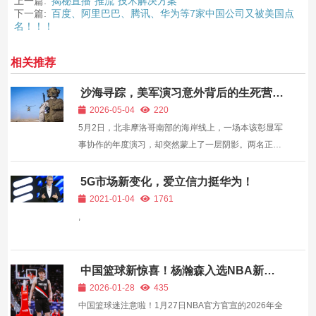
上一篇:
揭秘直播“推流”技术解决方案
下一篇:
百度、阿里巴巴、腾讯、华为等7家中国公司又被美国点
名！！！
相关推荐
沙海寻踪，美军演习意外背后的生死营
救
2026-05-04
220
5月2日，北非摩洛哥南部的海岸线上，一场本该彰显军
事协作的年度演习，却突然蒙上了一层阴影。两名正在
参加“非洲狮2026”军演的美国军人，在演习间隙外出休
闲徒步时神秘失踪。据美国国防部官员5月3日透露的初
5G市场新变化，爱立信力挺华为！
步报告，这两名士兵很可能已坠入大海，且目前未发现
2021-01-04
1761
谋杀迹...
,
中国篮球新惊喜！杨瀚森入选NBA新秀
全明星，争议声中藏着多少期待？
2026-01-28
435
中国篮球迷注意啦！1月27日NBA官方官宣的2026年全