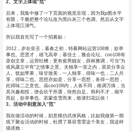
2、文字上体现“范”
后来，我集中修了一下页面的视觉呈现，因为我p图水平
有限，干脆把整个论坛改为黑白灰三个色调。然后从文字
上体现江湖气。
所以我首先写了一个招募贴：
2012，岁在癸丑，暮春之初，特募网站运营108将，欲举
事也。思贤才，雄飞高举；慕佳士，雅会论坛。coo108有
原创文章，运营吐槽；更有俊男靓女，薛林雅调，可当“为
谁风露立中宵”之情事之景。夫独享一室之内，莫若分享众
人。犹如苹果，味甘致美，一人独享，得味一也，二人共
享，得味二也。思想亦如是，分享一思想，各得一思想，
此得味二之意也。虽coo108内，人各不同，格调万殊，当
其兴趣相投，便会欣于所遇，快然自足。韩利不才，揭竿
而起，欲举事也。若蒙造雪而来，敢请扫花以俟！
3、活动中刻意加入“范”
我在做活动的时候，刻意模仿武侠风格，比如我做第一期
线下聚会活动的时候，杜撰了慕容雪霏这个美女，我这样
描述她：