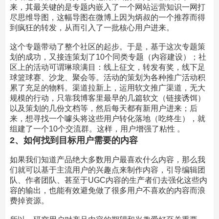
来，其最关键的是专题内嵌入了一个网站运营知识一网打
尽思维导图，这幅导图在微博上因为炳叔的一个推荐而得
到疯狂的转发，从而引入了一批核心用户进来。
这个专题带动了整个社区的起步。于是，基于这次专题策
划的成功，又接连策划了10个同类专题（内容建设）；社
区上的活动可谓琳琅满目：线上征文，转发有奖，线下足
球篮球赛、沙龙、聚会等。活动的策划为各种推广活动积
累了充足的物料。渠道拉新上，运用软文推广渠道，无大
规模的行动，只靠我博客里最早的几篇软文（链接诱饵）
以及策划的几份文档等，然后每天都有新用户进来；后
来，想寻找一个噱头将这些用户转化落地（吃终生），就
组建了一个10个交流群。这样，用户增强了粘性 。
2、如何找到目标用户需要的内容
如果我们知道产品绝大多数用户最喜欢什么内容，那么我
们就可以基于主流用户的兴趣点来制作内容，引导编辑团
队、作者团队、甚至于UGC内容的生产者们去强化这些内
容的输出，也能有效避免做了很多用户不喜欢的内容而浪
费掉资源。