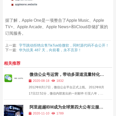
据了解，Apple One是一项整合了Apple Music、Apple
TV+、Apple Arcade、Apple News+和iCloud存储扩展的
订阅服务。
上一篇:
字节跳动拒绝出售TikTok给微软，同时源代码不会公开！
下一篇:
华为抗美 487 天，向前看，永不言弃！
相关推荐
微信公众号运营，带动多渠道流量转化
—
2020-08-18
1832
2012年8月17日，微信公众平台正式上线。 2012年8月
17日22:52分，微信内部发出的一封邮件 行至八年，公
众号见证了许多人「改变命运」的时刻，有人赶上了这
波浪潮，成为最早吃螃蟹的那批人；有人中场入局，却
阿里超越IBM成为全球第四大公有云服务
提供商
小步快跑，快速建起了自己的「内容帝...
2020-11-10
1789