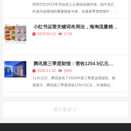
阿里巴巴2015年开始进入云基础设施市场，如今其已
经成为该领域的重量级参与者。在最新季度财报中，阿
里巴巴宣布其云业务营收达到21.94亿美元，超过
IBM（16.5亿美元）位居世界第四。 在云基础设施领
小红书运营关键词布局法，海淘流量精准
排名
域，亚马逊的AWS仍遥遥领先，其第三季度营收为116
2023-04-12
1716
亿美元，而...
,
腾讯第三季度财报：营收1254.5亿元，
游戏收入增长45%
2020-11-12
1655
11月12日，腾讯发布了2020年第三季度业绩报告。财
报显示，腾讯第三季度营收1254.5亿元，市场预估
1238.29亿元，去年同期972.4亿元，同比增长29%；
净利润385.4亿元，同比增长89%。市场预期308.1亿
元，去年同期203.82亿元。 腾讯微信及WECHAT的月
展开更多
活跃帐...