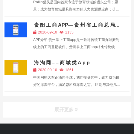
Rollin猎头是国内首家专注于教育领域的猎头公司；愿
景：成为教育领域最具影响力的人力资源供应商；价值
观：专精专一 适才适用 ,
贵 阳 工 商 APP— 贵 州 省 工 商 总 局
委 托
2020-09-10
2135
APP介绍 贵州掌上工商app是一款将传统工商办理搬到
线上的工商登记软件。贵州掌上工商app相比传统线下
工商信息登记办理来比较简单得多，只需手机下载贵州
掌上工商app就能快捷办理了！ APP特色 1.向各所各局
海 淘 网 – – 商 城 类 A p p
咨询工商专业知识 2.在线登记企...
2020-09-10
1861
中国网购大军正涌向全球，我们投身其中，致力成为最
好的海淘平台，满足您所有海淘之需。 区别与其他几乎
所有海淘平台，我们已在全球各地设立自有仓储，为您
提供便捷的全球转运，以及最正宗的海淘直邮。 我们拒
绝任何打着海淘名义，实际却是国...
展开更多