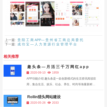
上一篇:
贵 阳 工 商 APP— 贵 州 省 工 商 总 局 委 托
下一篇:
成 功 宝 — 人 力 资 源 行 业 管 理 平 台
相关推荐
趣 头 条 — 月 活 三 千 万 网 红 a p p
2020-09-10
1959
APP功能介绍 趣头条是一款创新模式的生活资讯阅读应
用，集合生活、娱乐、社会、养生、时尚等海量新鲜内
容呈现给用户。另外在阅读资讯的同时，还有丰富的活
动、宝箱、、等奖励措施帮助用户在养成良好阅读习惯
Rollin猎头网站建设
的同时获取丰厚的回报。 APP软件特色 【邀...
2020-05-26
2033