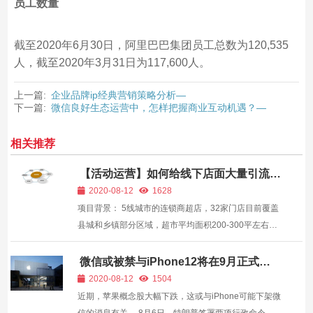
员工数量
截至2020年6月30日，阿里巴巴集团员工总数为120,535
人，截至2020年3月31日为117,600人。
上一篇:
企业品牌ip经典营销策略分析—
下一篇:
微信良好生态运营中，怎样把握商业互动机遇？—
相关推荐
【活动运营】如何给线下店面大量引流？
—
2020-08-12
1628
项目背景： 5线城市的连锁商超店，32家门店目前覆盖
县城和乡镇部分区域，超市平均面积200-300平左右，
商超品牌成立3年，平时客流比较稳定 客户需求： 希望
能通过线上裂变社群，实现线上社群团购、线下门店到
微信或被禁与iPhone12将在9月正式发
布，销量将成为关注点！—
店充值消费、新增用户到店这三个需求...
2020-08-12
1504
近期，苹果概念股大幅下跌，这或与iPhone可能下架微