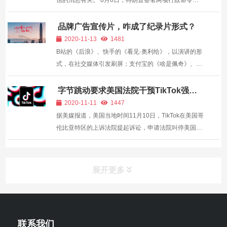
信的消息有关。 8月6日，特朗普签署两项行政命令，
宣布将在45天后，禁止美国个人及企业与腾讯公司进行
与微信有关的任何交易。 交易的内容包括什么？边界在
品牌广告宣传片，咋成了纪录片形式？
哪里均未详述。但最糟糕的情况是中国用户有...
2020-11-13
1481
B站的《后浪》、快手的《看见·奥利给》，以演讲的形
式，在社交媒体引发刷屏；支付宝的《啥是佩奇》、中
国银联的《大唐漠北的最后一次转账》、华为影业的
《悟空》等广告，更是将广告拍成了电影，甚至，越来
字节跳动要求美国法院干预TikTok强制
出售事宜
越多的品牌开始拍纪录片广告了！ 比如农夫山泉...
2020-11-11
1447
据美媒报道，美国当地时间11月10日，TikTok在美国哥
伦比亚特区的上诉法院提起诉讼，申请法院叫停美国总
统特朗普8月14日颁发的总统令，该命令强制要求字节
跳动公司在11月12日之前剥离TikTok美国业务。
TikTok当天针对新诉讼发布声明称，尽管不同意美国外
展开更多
资投资...
联系我们