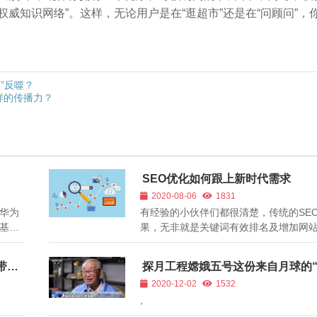
权威知识网络”。这样，无论用户是在“逛超市”还是在“问顾问”，
毒”反噬？
样的传播力？
SEO优化如何跟上新时代需求
2020-08-06
1831
华为
有经验的小伙伴们都很清楚，传统的SE
B基站
果，无非就是关键词有效排名及增加网
法去
录数量和PR权重。拓展核心词进而延伸
积极向
效长尾关键词，结合百度大数据及指数
带来
探月工程嫦娥五号这份来自月球的
愿意
来研究部署。网站架构的设置、代码优化
产”，正在打包！
2020-12-02
1532
签、关键词合理密度、图片优化等等，尽所
,