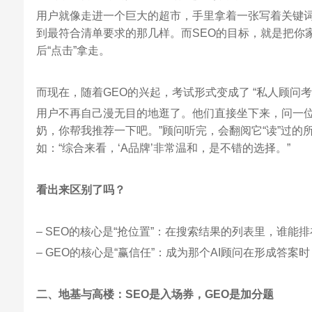
用户就像走进一个巨大的超市，手里拿着一张写着关键
到最符合清单要求的那几样。而SEO的目标，就是把你
后“点击”拿走。
而现在，随着GEO的兴起，考试形式变成了 “私人顾问考试
用户不再自己漫无目的地逛了。他们直接坐下来，问一位
奶，你帮我推荐一下吧。”顾问听完，会翻阅它“读”过
如：“综合来看，‘A品牌’非常温和，是不错的选择。”
看出来区别了吗？
– SEO的核心是“抢位置”：在搜索结果的列表里，谁能
– GEO的核心是“赢信任”：成为那个AI顾问在形成答
二、地基与高楼：SEO是入场券，GEO是加分题