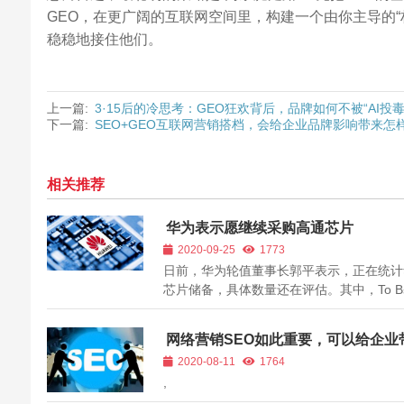
GEO，在更广阔的互联网空间里，构建一个由你主导的“
稳稳地接住他们。
上一篇:
3·15后的冷思考：GEO狂欢背后，品牌如何不被“AI投
下一篇:
SEO+GEO互联网营销搭档，会给企业品牌影响带来怎
相关推荐
华为表示愿继续采购高通芯片
2020-09-25
1773
日前，华为轮值董事长郭平表示，正在统计
芯片储备，具体数量还在评估。其中，To 
的芯片储备比较充分，用于手机的芯片还设
解决供应问题。 郭平透露，一些供应商在
网络营销SEO如此重要，可以给企业
美国申请许可证，如果美国政府允许，华为
明显效益—
2020-08-11
1764
采购美国芯片产品，比...
,