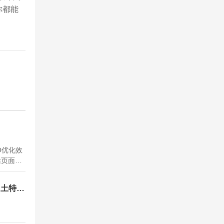
你都能
O优化效
站页面收
到各种有
相关分析
“土特
、H标
...