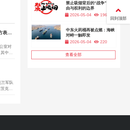
禁止吸烟背后的“战争”，自
由与权利的边界
2026-05-04
196
回到顶部
中东火药桶再被点燃：海峡
方表态
对峙一触即发
2026-05-04
220
办公室对
，其中专
查看全部
势紧张氛
涉台相关
续升级，
..
克兰军队
涅茨克
袭击。这
地的平
幸遇
详细数