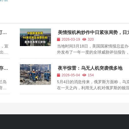
打击
美情报机构炒作中日紧张局势，日
反驳，中方反制波及日企近万家
2026-03-19
320
明，宣
当地时间3月18日，美国国家情报总监
出动
外发布了一年一度的全球威胁评估报告
军士
门提及中日关系相关内容，大肆渲染局
中目
围。报告声称，日本首相高市早苗去年
存
夜半惊雷：乌无人机突袭俄多地
镇的一
言论引发中方反制，若后续紧张态势持
2026-05-04
154
.
中方大概率会推出更多经济限制举措。 回.
兰岛
5月4日的消息传来，俄罗斯方面称，乌
府努
在一天之内，利用无人机对俄罗斯的顿
岛将
州、布良斯克州等地发动了一系列猛烈
你有
次突如其来的“空中骚扰”不仅打破了当
明立
静，更造成了实实在在的伤亡——2人不
.
难，多人受伤。 据当地政府官员披露的
据，...