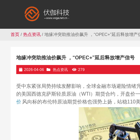
首页
/
热点资讯
/ 地缘冲突助推油价飙升 ，“OPEC+”延后释放增产
地缘冲突助推油价飙升 ，“OPEC+”延后释放增产信号
2026-04-06
热点资讯
279
受中东紧张局势持续发酵影响，全球金融市场避险情绪升
的美国西德克萨斯轻质原油（WTI）期货合约，开盘价一
价
风向标的布伦特原油期货价格也强势上扬，站稳110美