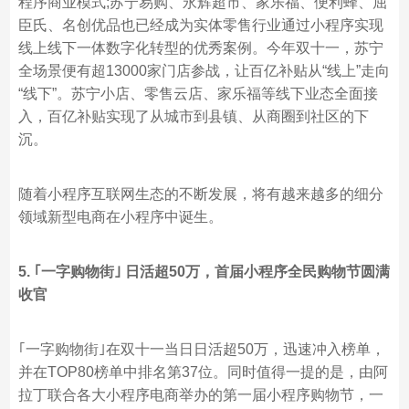
程序商业模式;苏宁易购、永辉超市、家乐福、便利蜂、屈
臣氏、名创优品也已经成为实体零售行业通过小程序实现
线上线下一体数字化转型的优秀案例。今年双十一，苏宁
全场景便有超13000家门店参战，让百亿补贴从“线上”走向
“线下”。苏宁小店、零售云店、家乐福等线下业态全面接
入，百亿补贴实现了从城市到县镇、从商圈到社区的下
沉。
随着小程序互联网生态的不断发展，将有越来越多的细分
领域新型电商在小程序中诞生。
5. ｢一字购物街｣ 日活超50万，首届小程序全民购物节圆满
收官
｢一字购物街｣在双十一当日日活超50万，迅速冲入榜单，
并在TOP80榜单中排名第37位。同时值得一提的是，由阿
拉丁联合各大小程序电商举办的第一届小程序购物节，一