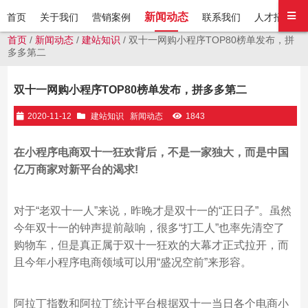
新闻动态
首页
关于我们
营销案例
联系我们
人才招聘
首页
/
新闻动态
/
建站知识
/ 双十一网购小程序TOP80榜单发布，拼
多多第二
双十一网购小程序TOP80榜单发布，拼多多第二
2020-11-12
建站知识
新闻动态
1843
在小程序电商双十一狂欢背后，不是一家独大，而是中国
亿万商家对新平台的渴求!
对于“老双十一人”来说，昨晚才是双十一的“正日子”。虽然
今年双十一的钟声提前敲响，很多“打工人”也率先清空了
购物车，但是真正属于双十一狂欢的大幕才正式拉开，而
且今年小程序电商领域可以用“盛况空前”来形容。
阿拉丁指数和阿拉丁统计平台根据双十一当日各个电商小