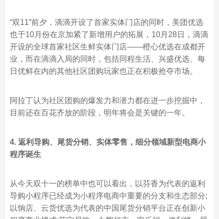
“双11”前夕，滴滴开设了首家实体门店的同时，美团优选
也于10月份在京加紧了新增用户的拓展，10月28日，滴滴
开设的全球首家社区生鲜实体门店——橙心优选在成都开
业，而在滴滴入局的同时，包括同程生活、兴盛优选、每
日优鲜在内的其他社区团购玩家也正在积极抢夺市场。
阿拉丁认为社区团购的爆发力和潜力都在进一步挖掘中，
目前还在百花齐放的阶段，明年将会是关键的一年。
4. 返利导购、尾货分销、实体零售，细分领域新型电商小
程序诞生
从今天双十一的榜单中也可以看出，以芬香为代表的返利
导购小程序已经成为小程序电商中重要的分支和生态部分;
以饷店、云货优选为代表的中国尾货分销平台正在创新小