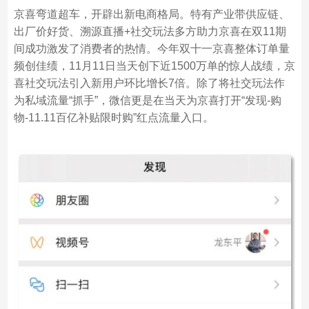
京喜弯道超车，开辟出新电商格局。特有产业带供应链、
出厂价好货、溯源直播+社交玩法多方助力京喜在双11期
间成功激发了消费者的热情。今年双十一京喜整体订单量
频创佳绩，11月11日当天创下近1500万单的惊人战绩，京
喜社交玩法引入新用户环比增长7倍。除了将社交玩法作
为私域流量“抓手”，微信更是在当天为京喜打开“发现-购
物-11.11百亿补贴限时购”红点流量入口。